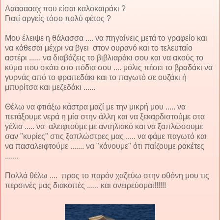
Αααααααχ που είσαι καλοκαιράκι ?
Γιατί αργείς τόσο πολύ φέτος ?
Μου έλειψε η θάλασσα .... να πηγαίνεις μετά το γραφείο και
να κάθεσαι μέχρι να βγει στον ουρανό και το τελευταίο
αστέρι ...... να διαβάζεις το βιβλιαράκι σου και να ακούς το
κύμα που σκάει στο πόδια σου .... μόλις πέσει το βραδάκι να
γυρνάς από το φραπεδάκι και το παγωτό σε ουζάκι ή
μπυρίτσα και μεζεδάκι ......
Θέλω να φτιάξω κάστρα μαζί με την μικρή μου ..... να
πετάξουμε νερά η μία στην άλλη και να ξεκαρδιστούμε στα
γέλια ..... να αλειφτούμε με αντηλιακό και να ξαπλώσουμε
σαν "κυρίες" στις ξαπλώστρες μας ..... να φάμε παγωτό και
να πασαλειφτούμε ....... να "κάνουμε" ότι παίζουμε ρακέτες
.......
Πολλά θέλω .... προς το παρόν χαζεύω στην οθόνη μου τις
περσινές μας διακοπές ...... και ονειρεύομαι!!!!!!